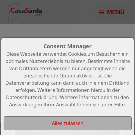
MENÜ
Consent Manager
Diese Webseite verwendet Cookies,um Besuchern ein
optimales Nutzererlebnis zu bieten. Bestimmte Inhalte
Objekt 13 von 15
von Drittanbietern werden nur angezeigt,wenn die
entsprechende Option aktiviert ist. Die
Zurück zur Übersicht
Datenverarbeitung kann dann auch in einem Drittland
erfolgen. Weitere Informationen hierzu in der
Ein schöner Fleck Land am Fusse
Datenschutzerklärung. Weitere Informationen zu den
des Monte Albo
Auswirkungen Ihrer Auswahl finden Sie unter
Hilfe
.
Objekt-Nr.: V2026CS33