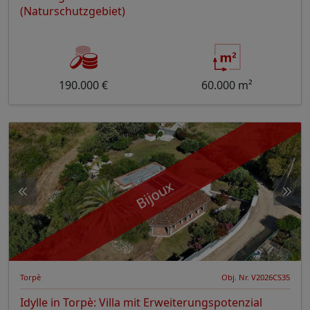
(Naturschutzgebiet)
190.000 €
60.000 m²
Bijoux
Torpè
Obj. Nr. V2026CS35
Idylle in Torpè: Villa mit Erweiterungspotenzial