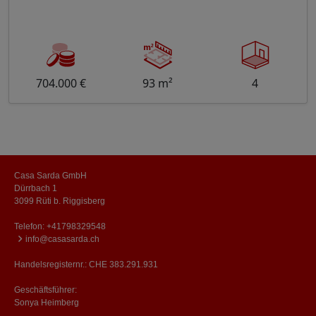
704.000 €
93 m²
4
Casa Sarda GmbH
Dürrbach 1
3099 Rüti b. Riggisberg
Telefon:
+41798329548
info@casasarda.ch
Handelsregisternr.: CHE 383.291.931
Geschäftsführer:
Sonya Heimberg