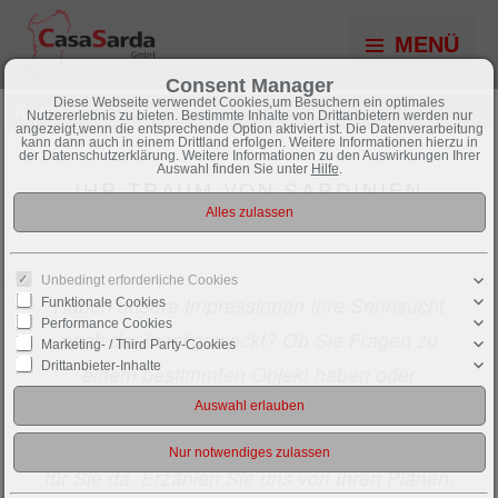
MENÜ
Consent Manager
Diese Webseite verwendet Cookies,um Besuchern ein optimales
Kontakt
Kontaktformular
Nutzererlebnis zu bieten. Bestimmte Inhalte von Drittanbietern werden nur
angezeigt,wenn die entsprechende Option aktiviert ist. Die Datenverarbeitung
kann dann auch in einem Drittland erfolgen. Weitere Informationen hierzu in
der Datenschutzerklärung. Weitere Informationen zu den Auswirkungen Ihrer
Auswahl finden Sie unter
Hilfe
.
IHR TRAUM VON SARDINIEN
BEGINNT HIER
Unbedingt erforderliche Cookies
Haben unsere Impressionen Ihre Sehnsucht
Funktionale Cookies
Performance Cookies
nach der Insel geweckt? Ob Sie Fragen zu
Marketing- / Third Party-Cookies
Drittanbieter-Inhalte
einem bestimmten Objekt haben oder
Unterstützung bei der Suche nach Ihrem
persönlichen Rückzugsort benötigen – wir sind
für Sie da. Erzählen Sie uns von Ihren Plänen,